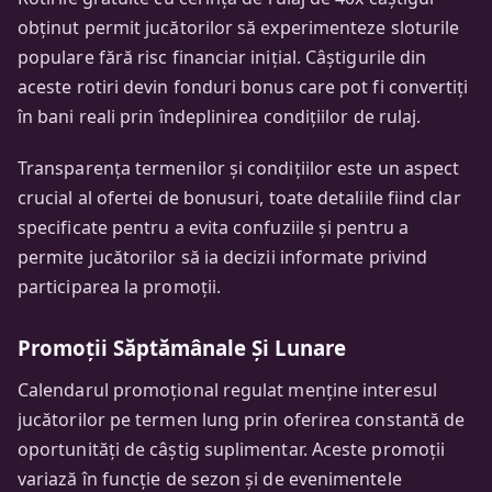
obținut permit jucătorilor să experimenteze sloturile
populare fără risc financiar inițial. Câștigurile din
aceste rotiri devin fonduri bonus care pot fi convertiți
în bani reali prin îndeplinirea condițiilor de rulaj.
Transparența termenilor și condițiilor este un aspect
crucial al ofertei de bonusuri, toate detaliile fiind clar
specificate pentru a evita confuziile și pentru a
permite jucătorilor să ia decizii informate privind
participarea la promoții.
Promoții Săptămânale Și Lunare
Calendarul promoțional regulat menține interesul
jucătorilor pe termen lung prin oferirea constantă de
oportunități de câștig suplimentar. Aceste promoții
variază în funcție de sezon și de evenimentele