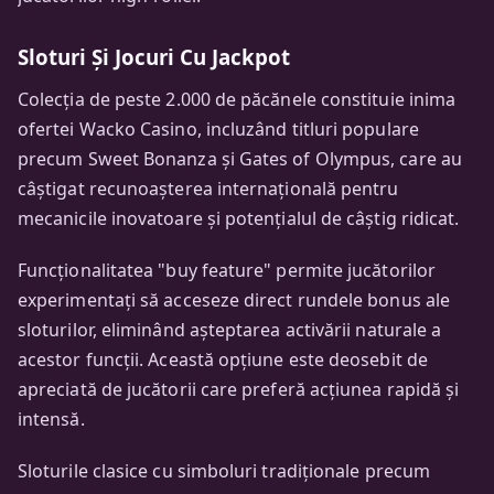
Sloturi Și Jocuri Cu Jackpot
Colecția de peste 2.000 de păcănele constituie inima
ofertei Wacko Casino, incluzând titluri populare
precum Sweet Bonanza și Gates of Olympus, care au
câștigat recunoașterea internațională pentru
mecanicile inovatoare și potențialul de câștig ridicat.
Funcționalitatea "buy feature" permite jucătorilor
experimentați să acceseze direct rundele bonus ale
sloturilor, eliminând așteptarea activării naturale a
acestor funcții. Această opțiune este deosebit de
apreciată de jucătorii care preferă acțiunea rapidă și
intensă.
Sloturile clasice cu simboluri tradiționale precum