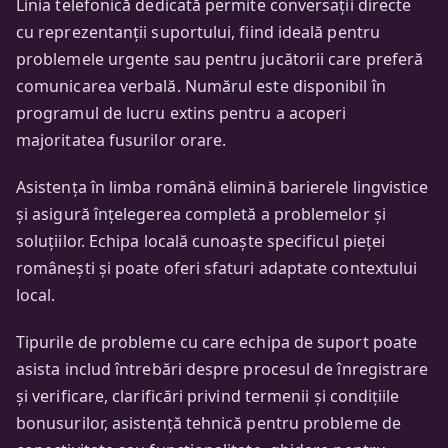
Linia telefonică dedicată permite conversații directe
cu reprezentanții suportului, fiind ideală pentru
problemele urgente sau pentru jucătorii care preferă
comunicarea verbală. Numărul este disponibil în
programul de lucru extins pentru a acoperi
majoritatea fusurilor orare.
Asistența în limba română elimină barierele lingvistice
și asigură înțelegerea completă a problemelor și
soluțiilor. Echipa locală cunoaște specificul pieței
românești și poate oferi sfaturi adaptate contextului
local.
Tipurile de probleme cu care echipa de suport poate
asista includ întrebări despre procesul de înregistrare
și verificare, clarificări privind termenii și condițiile
bonusurilor, asistență tehnică pentru probleme de