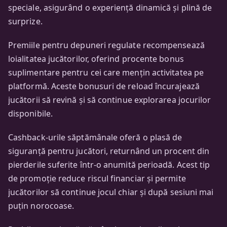
speciale, asigurând o experiență dinamică și plină de
surprize.
Premiile pentru depuneri regulate recompensează
loialitatea jucătorilor, oferind procente bonus
suplimentare pentru cei care mențin activitatea pe
platformă. Aceste bonusuri de reload încurajează
jucătorii să revină și să continue explorarea jocurilor
disponibile.
Cashback-urile săptămânale oferă o plasă de
siguranță pentru jucători, returnând un procent din
pierderile suferite într-o anumită perioadă. Acest tip
de promoție reduce riscul financiar și permite
jucătorilor să continue jocul chiar și după sesiuni mai
puțin norocoase.