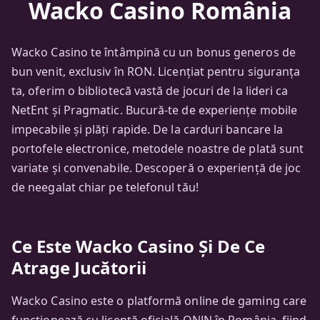
Wacko Casino România
Wacko Casino te întâmpină cu un bonus generos de
bun venit, exclusiv în RON. Licențiat pentru siguranța
ta, oferim o bibliotecă vastă de jocuri de la lideri ca
NetEnt și Pragmatic. Bucură-te de experiențe mobile
impecabile și plăți rapide. De la carduri bancare la
portofele electronice, metodele noastre de plată sunt
variate și convenabile. Descoperă o experiență de joc
de neegalat chiar pe telefonul tău!
Ce Este Wacko Casino Și De Ce
Atrage Jucătorii
Wacko Casino este o platformă online de gaming care