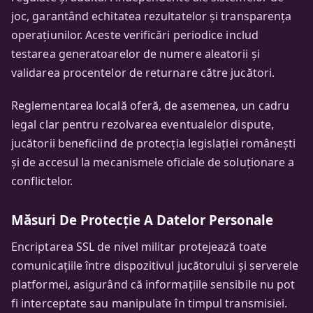
joc, garantând echitatea rezultatelor și transparența
operațiunilor. Aceste verificări periodice includ
testarea generatoarelor de numere aleatorii și
validarea procentelor de returnare către jucători.
Reglementarea locală oferă, de asemenea, un cadru
legal clar pentru rezolvarea eventualelor dispute,
jucătorii beneficiind de protecția legislației românești
și de accesul la mecanismele oficiale de soluționare a
conflictelor.
Măsuri De Protecție A Datelor Personale
Encriptarea SSL de nivel militar protejează toate
comunicațiile între dispozitivul jucătorului și serverele
platformei, asigurând că informațiile sensibile nu pot
fi interceptate sau manipulate în timpul transmisiei.