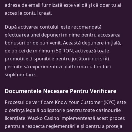
adresa de email furnizată este validă și că doar tu ai
acces la contul creat.
După activarea contului, este recomandată
efectuarea unei depuneri minime pentru accesarea
bonusurilor de bun venit. Această depunere inițială,
de obicei de minimum 50 RON, activează toate
promoțiile disponibile pentru jucătorii noi și îți
permite să experimentezi platforma cu fonduri
suplimentare.
Documentele Necesare Pentru Verificare
Procesul de verificare Know Your Customer (KYC) este
o cerință legală obligatorie pentru toate cazinourile
licențiate. Wacko Casino implementează acest proces
pentru a respecta reglementările și pentru a proteja