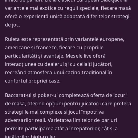
variantele mai exotice cu reguli speciale, fiecare masă
oferă o experiență unică adaptată diferitelor strategii
de joc.
Ruleta este reprezentată prin variantele europene,
americane și franceze, fiecare cu propriile
particularități și avantaje. Mesele live oferă
interacțiunea cu dealerul și cu ceilalți jucători,
recreând atmosfera unui cazino tradițional în
confortul propriei case.
Baccarat-ul și poker-ul completează oferta de jocuri
de masă, oferind opțiuni pentru jucătorii care preferă
strategiile mai complexe și jocul împotriva
adversarilor reali. Varietatea limitelor de pariuri
permite participarea atât a începătorilor, cât și a
jucătorilor high-roller.