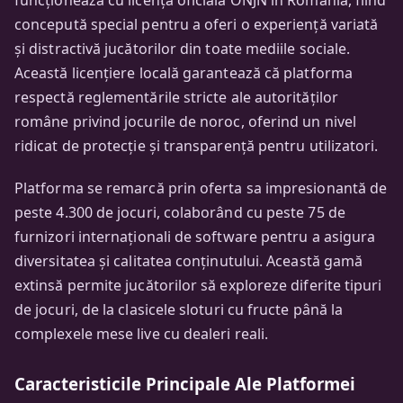
funcționează cu licență oficială ONJN în România, fiind
concepută special pentru a oferi o experiență variată
și distractivă jucătorilor din toate mediile sociale.
Această licențiere locală garantează că platforma
respectă reglementările stricte ale autorităților
române privind jocurile de noroc, oferind un nivel
ridicat de protecție și transparență pentru utilizatori.
Platforma se remarcă prin oferta sa impresionantă de
peste 4.300 de jocuri, colaborând cu peste 75 de
furnizori internaționali de software pentru a asigura
diversitatea și calitatea conținutului. Această gamă
extinsă permite jucătorilor să exploreze diferite tipuri
de jocuri, de la clasicele sloturi cu fructe până la
complexele mese live cu dealeri reali.
Caracteristicile Principale Ale Platformei