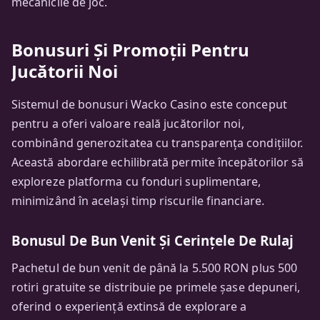
mecanicile de joc.
Bonusuri Și Promoții Pentru
Jucătorii Noi
Sistemul de bonusuri Wacko Casino este conceput
pentru a oferi valoare reală jucătorilor noi,
combinând generozitatea cu transparența condițiilor.
Această abordare echilibrată permite începătorilor să
exploreze platforma cu fonduri suplimentare,
minimizând în același timp riscurile financiare.
Bonusul De Bun Venit Și Cerințele De Rulaj
Pachetul de bun venit de până la 5.500 RON plus 500
rotiri gratuite se distribuie pe primele șase depuneri,
oferind o experiență extinsă de explorare a